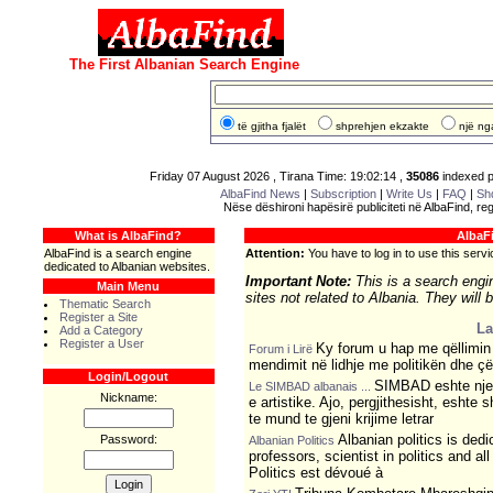
The First Albanian Search Engine
të gjitha fjalët
shprehjen ekzakte
një nga
Friday 07 August 2026 , Tirana Time: 19:02:14 ,
35086
indexed p
AlbaFind News
|
Subscription
|
Write Us
|
FAQ
|
Sh
Nëse dëshironi hapësirë publiciteti në AlbaFind, reg
What is AlbaFind?
AlbaF
AlbaFind is a search engine
Attention:
You have to log in to use this servic
dedicated to Albanian websites.
Important Note:
This is a search engin
Main Menu
sites not related to Albania. They will
Thematic Search
Register a Site
La
Add a Category
Register a User
Ky forum u hap me qëllimin p
Forum i Lirë
mendimit në lidhje me politikën dhe çë
Login/Logout
SIMBAD eshte nje f
Le SIMBAD albanais ...
Nickname:
e artistike. Ajo, pergjithesisht, eshte 
te mund te gjeni krijime letrar
Albanian politics is dedic
Password:
Albanian Politics
professors, scientist in politics and al
Politics est dévoué à