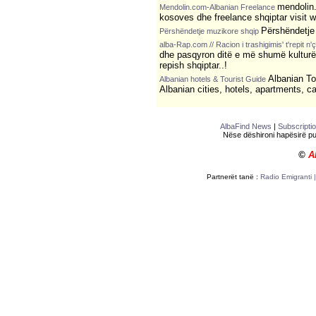
mendolin.
Mendolin.com-Albanian Freelance
kosoves dhe freelance shqiptar visit
Përshëndetje
Përshëndetje muzikore shqip
alba-Rap.com // Racion i trashigimis' t'repit n'
dhe pasqyron ditë e më shumë kulturën
repish shqiptar..!
Albanian Tou
Albanian hotels & Tourist Guide
Albanian cities, hotels, apartments, ca
AlbaFind News
|
Subscripti
Nëse dëshironi hapësirë publ
©
A
Partnerët tanë :
Radio Emigranti 