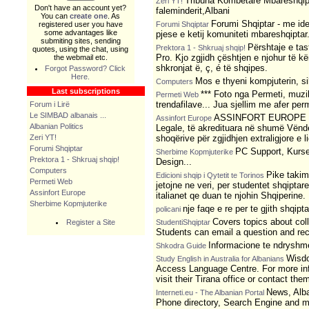
Tribuna Kombetare Mbareshqip
Zeri YT!
Don't have an account yet?
faleminderit,Albani
You can
create one
. As
Forumi Shqiptar - me id
registered user you have
Forumi Shqiptar
some advantages like
pjese e ketij komuniteti mbareshqiptar
submiting sites, sending
Përshtaje e ta
Prektora 1 - Shkruaj shqip!
quotes, using the chat, using
Pro. Kjo zgjidh çështjen e njohur të kë
the webmail etc.
shkronjat ë, ç, é të shqipes.
Forgot Password? Click
Here.
Mos e thyeni kompjuterin, si
Computers
Last subscriptions
*** Foto nga Permeti, muzik
Permeti Web
trendafilave... Jua sjellim me afer perm
Forum i Lirë
Le SIMBAD albanais ...
ASSINFORT EUROPE ësh
Assinfort Europe
Albanian Politics
Legale, të akredituara në shumë Vënde
Zeri YT!
shoqërive për zgjidhjen extraligjore e li
Forumi Shqiptar
PC Support, Kurs
Sherbime Kopmjuterike
Prektora 1 - Shkruaj shqip!
Design...
Computers
Pike takimi
Edicioni shqip i Qytetit te Torinos
Permeti Web
jetojne ne veri, per studentet shqiptare
Assinfort Europe
italianet qe duan te njohin Shqiperine.
Sherbime Kopmjuterike
nje faqe e re per te gjith shqipt
policani
Covers topics about colle
Register a Site
StudentiShqiptar
Students can email a question and re
Informacione te ndryshme
Shkodra Guide
Wisdo
Study English in Australia for Albanians
Access Language Centre. For more info
visit their Tirana office or contact t
News, Alb
Interneti.eu - The Albanian Portal
Phone directory, Search Engine and mor